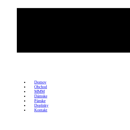
Domov
Obchod
MMM
Dámske
Pánske
Doplnky
Kontakt