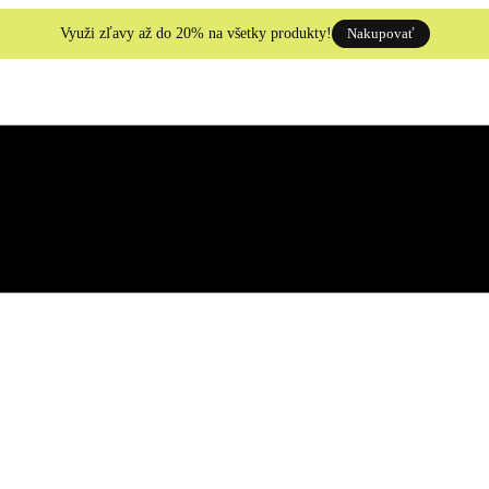
Využi zľavy až do 20% na všetky produkty!
Nakupovať