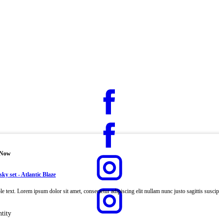
 Now
y set - Atlantic Blaze
e text. Lorem ipsum dolor sit amet, consectetur adipiscing elit nullam nunc justo sagittis suscipi
tity