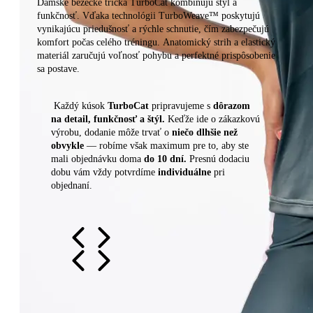
Dámske bežecké tričká TurboCat kombinujú štýl a
funkčnosť. Vďaka technológii TurboWeave™ poskytujú
vynikajúcu priedušnosť a rýchle schnutie, čím zabezpečujú
komfort počas celého tréningu. Anatomický strih a elastický
materiál zaručujú voľnosť pohybu a perfektné prispôsobenie
sa postave.
​​Každý kúsok
TurboCat
pripravujeme s
dôrazom
na detail, funkčnosť a štýl.
Keďže ide o zákazkovú
výrobu, dodanie môže trvať o
niečo dlhšie než
obvykle
— robíme však maximum pre to, aby ste
mali objednávku doma
do 10 dní.
Presnú dodaciu
dobu vám vždy potvrdíme
individuálne
pri
objednaní.
Kolekcia: Shadow Rose