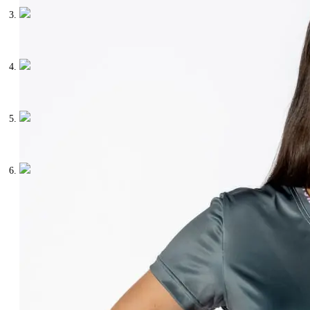
●
Domov
●
Obchod
●
Kontakt
●
●
●
Dámska kolekcia
●
Pánska kolekcia
●
Zvýhodnené sety
●
●
●
Všeobecné obchodné podmienky
●
Ochrana osobných údajov
●
Spracovanie súborov cookies