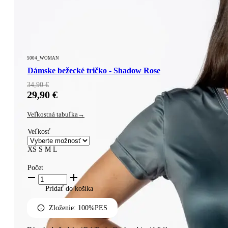
5004_WOMAN
Dámske bežecké tričko - Shadow Rose
34,90
€
29,90
€
Veľkostná tabuľka
Veľkosť
XS
S
M
L
Počet
Pridať do košíka ​
Zloženie: 100%PES