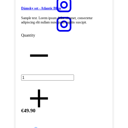
Dámsky set - Atlantic Blaze
Sample text. Lorem ipsum dolor sit amet, consectetur
adipiscing elit nullam nunc justo sagittis suscipit.
Quantity
€49.90