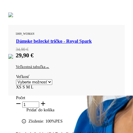
5009_WOMAN
Dámske bežecké tričko - Royal Spark
34,90
€
29,90
€
Veľkostná tabuľka
Veľkosť
XS
S
M
L
Počet
Pridať do košíka ​
Zloženie: 100%PES