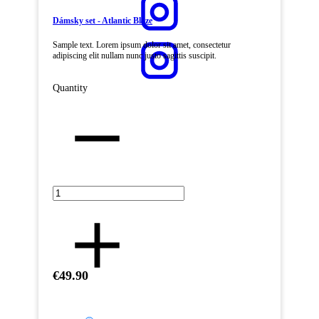
Dámsky set - Atlantic Blaze
Sample text. Lorem ipsum dolor sit amet, consectetur
adipiscing elit nullam nunc justo sagittis suscipit.
Quantity
€49.90