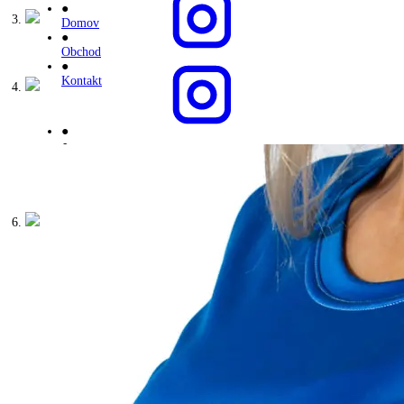
●
Domov
●
Obchod
●
Kontakt
●
●
●
Dámska kolekcia
●
Pánska kolekcia
●
Zvýhodnené sety
●
●
●
Všeobecné obchodné podmienky
●
Ochrana osobných údajov
●
Spracovanie súborov cookies