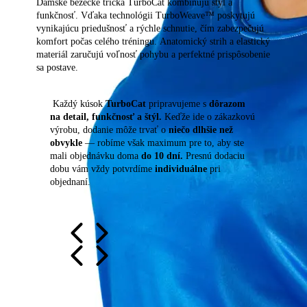
Dámske bežecké tričká TurboCat kombinujú štýl a
funkčnosť. Vďaka technológii TurboWeave™ poskytujú
vynikajúcu priedušnosť a rýchle schnutie, čím zabezpečujú
komfort počas celého tréningu. Anatomický strih a elastický
materiál zaručujú voľnosť pohybu a perfektné prispôsobenie
sa postave.
​​Každý kúsok
TurboCat
pripravujeme s
dôrazom
na detail, funkčnosť a štýl.
Keďže ide o zákazkovú
výrobu, dodanie môže trvať o
niečo dlhšie než
obvykle
— robíme však maximum pre to, aby ste
mali objednávku doma
do 10 dní.
Presnú dodaciu
dobu vám vždy potvrdíme
individuálne
pri
objednaní.
Kolekcia: Royal Spark