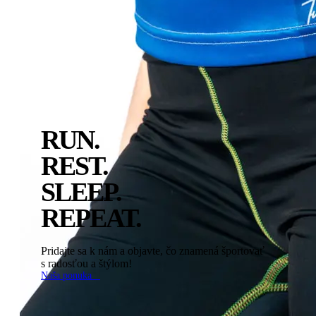
RUN.
REST.
SLEEP.
REPEAT.
Pridajte sa k nám a objavte, čo znamená športovať
s radosťou a štýlom!
Naša ponuka