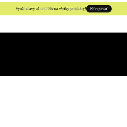
Využi zľavy až do 20% na všetky produkty!
Nakupovať