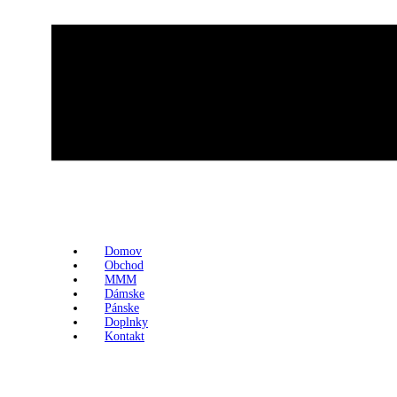
Domov
Obchod
MMM
Dámske
Pánske
Doplnky
Kontakt