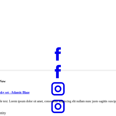
 Now
y set - Atlantic Blaze
e text. Lorem ipsum dolor sit amet, consectetur adipiscing elit nullam nunc justo sagittis suscipi
tity