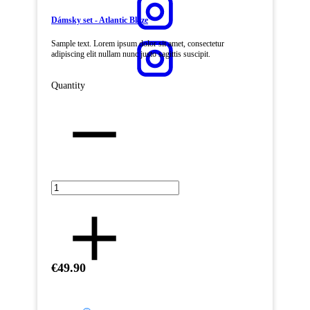
Dámsky set - Atlantic Blaze
Sample text. Lorem ipsum dolor sit amet, consectetur
adipiscing elit nullam nunc justo sagittis suscipit.
Quantity
€49.90