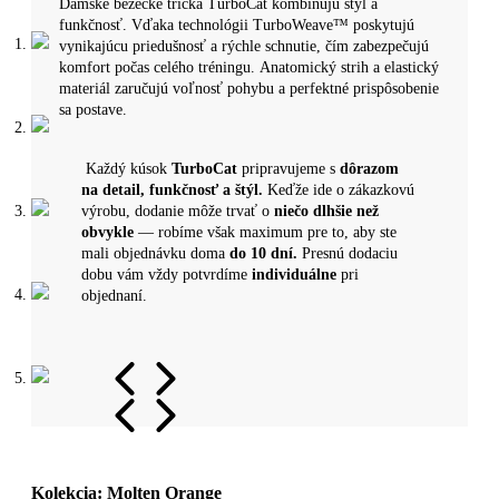
Dámske bežecké tričká TurboCat kombinujú štýl a
funkčnosť. Vďaka technológii TurboWeave™ poskytujú
vynikajúcu priedušnosť a rýchle schnutie, čím zabezpečujú
komfort počas celého tréningu. Anatomický strih a elastický
materiál zaručujú voľnosť pohybu a perfektné prispôsobenie
sa postave.
​​Každý kúsok
TurboCat
pripravujeme s
dôrazom
na detail, funkčnosť a štýl.
Keďže ide o zákazkovú
výrobu, dodanie môže trvať o
niečo dlhšie než
obvykle
— robíme však maximum pre to, aby ste
mali objednávku doma
do 10 dní.
Presnú dodaciu
dobu vám vždy potvrdíme
individuálne
pri
objednaní.
Kolekcia: Molten Orange