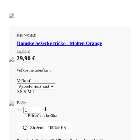
5015_WOMAN
Dámske bežecké tričko - Molten Orange
34,90
€
29,90
€
Veľkostná tabuľka
Veľkosť
XS
S
M
L
Počet
Pridať do košíka ​
Zloženie: 100%PES