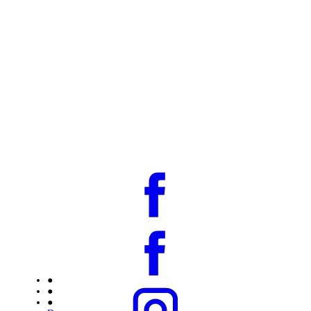
●
●
●