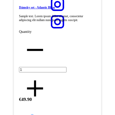
Dámsky set - Atlantic Blaze
Sample text. Lorem ipsum dolor sit amet, consectetur
adipiscing elit nullam nunc justo sagittis suscipit.
Quantity
€49.90