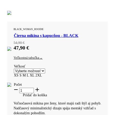
BLACK_WOMAN_HOODIE
Čierna mikina s kapucňou - BLACK
54,90
€
47,90
€
Veľkostná tabuľka
Veľkosť
XS
S
M
L
XL
2XL
Počet
Pridať do košíka ​
Voľnočasová mikina pre ženy, ktoré majú radi štýl aj pohyb.
Nadčasový minimalistický dizajn spája mestský vzhľad s
dokonalým pohodlím.