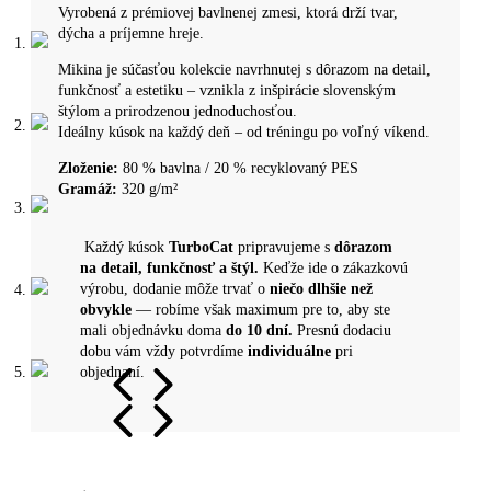
Vyrobená z prémiovej bavlnenej zmesi, ktorá drží tvar,
dýcha a príjemne hreje.
Mikina je súčasťou kolekcie navrhnutej s dôrazom na detail,
funkčnosť a estetiku – vznikla z inšpirácie slovenským
štýlom a prirodzenou jednoduchosťou.
Ideálny kúsok na každý deň – od tréningu po voľný víkend.
Zloženie:
80 % bavlna / 20 % recyklovaný PES
Gramáž:
320 g/m²
​​Každý kúsok
TurboCat
pripravujeme s
dôrazom
na detail, funkčnosť a štýl.
Keďže ide o zákazkovú
výrobu, dodanie môže trvať o
niečo dlhšie než
obvykle
— robíme však maximum pre to, aby ste
mali objednávku doma
do 10 dní.
Presnú dodaciu
dobu vám vždy potvrdíme
individuálne
pri
objednaní.