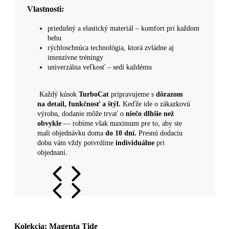
Vlastnosti:
priedušný a elastický materiál – komfort pri každom
behu
rýchloschnúca technológia, ktorá zvládne aj
intenzívne tréningy
univerzálna veľkosť – sedí každému
​​Každý kúsok
TurboCat
pripravujeme s
dôrazom
na detail, funkčnosť a štýl.
Keďže ide o zákazkovú
výrobu, dodanie môže trvať o
niečo dlhšie než
obvykle
— robíme však maximum pre to, aby ste
mali objednávku doma
do 10 dní.
Presnú dodaciu
dobu vám vždy potvrdíme
individuálne
pri
objednaní.
Kolekcia: Magenta Tide