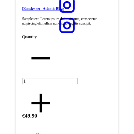
Dámsky set - Atlantic Blaze
Sample text. Lorem ipsum dolor sit amet, consectetur
adipiscing elit nullam nunc justo sagittis suscipit.
Quantity
€49.90