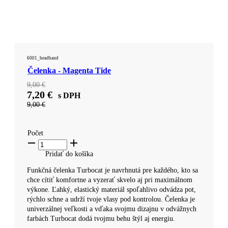
6001_headband
Čelenka - Magenta Tide
9,00
€
7,20
€
s DPH
9,00
€
Počet
Pridať do košíka ​
Funkčná čelenka Turbocat je navrhnutá pre každého, kto sa
chce cítiť komfortne a vyzerať skvelo aj pri maximálnom
výkone. Ľahký, elastický materiál spoľahlivo odvádza pot,
rýchlo schne a udrží tvoje vlasy pod kontrolou. Čelenka je
univerzálnej veľkosti a vďaka svojmu dizajnu v odvážnych
farbách Turbocat dodá tvojmu behu štýl aj energiu.