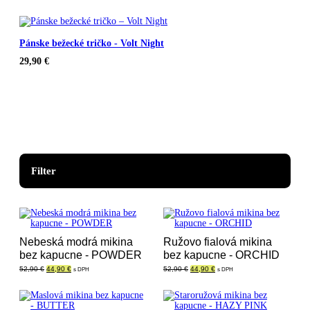
Pánske bežecké tričko - Volt Night
29,90
€
Filter
Nebeská modrá mikina
Ružovo fialová mikina
bez kapucne - POWDER
bez kapucne - ORCHID
Pôvodná
Aktuálna
Pôvodná
Aktuálna
52,90
€
44,90
€
52,90
€
44,90
€
s DPH
s DPH
cena
cena
cena
cena
bola:
je:
bola:
je:
52,90 €.
44,90 €.
52,90 €.
44,90 €.