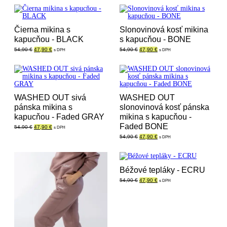
bola:
je:
52,90 €.
44,90 €.
Čierna mikina s
Slonovinová kosť mikina
kapucňou - BLACK
s kapucňou - BONE
Pôvodná
Aktuálna
Pôvodná
Aktuálna
54,90
€
47,90
€
54,90
€
47,90
€
s DPH
s DPH
cena
cena
cena
cena
bola:
je:
bola:
je:
54,90 €.
47,90 €.
54,90 €.
47,90 €.
WASHED OUT sivá
WASHED OUT
pánska mikina s
slonovinová kosť pánska
kapucňou - Faded GRAY
mikina s kapucňou -
Faded BONE
Pôvodná
Aktuálna
54,90
€
47,90
€
s DPH
cena
cena
Pôvodná
Aktuálna
54,90
€
47,90
€
s DPH
bola:
je:
cena
cena
54,90 €.
47,90 €.
bola:
je:
54,90 €.
47,90 €.
Béžové tepláky - ECRU
Pôvodná
Aktuálna
54,90
€
47,90
€
s DPH
cena
cena
bola:
je:
54,90 €.
47,90 €.