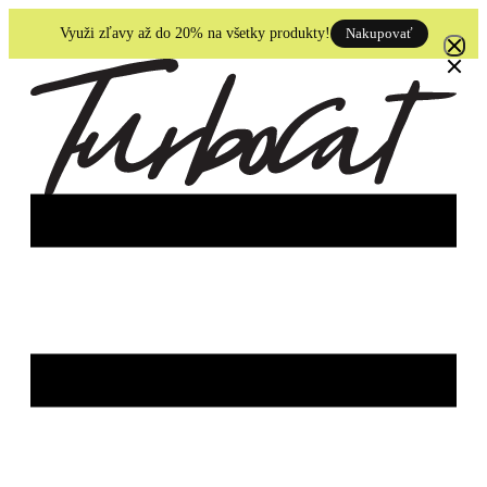
Skip
to
Využi zľavy až do 20% na všetky produkty!
Nakupovať
content