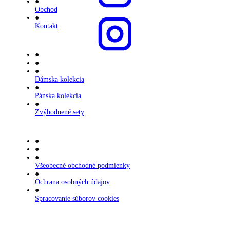
●
Obchod
●
Kontakt
●
●
●
Dámska kolekcia
●
Pánska kolekcia
●
Zvýhodnené sety
●
●
●
Všeobecné obchodné podmienky
●
Ochrana osobných údajov
●
Spracovanie súborov cookies