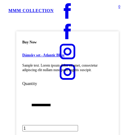
0
MMM COLLECTION
Buy Now
Dámsky set - Atlantic Blaze
Sample text. Lorem ipsum dolor sit amet, consectetur
adipiscing elit nullam nunc justo sagittis suscipit.
Quantity