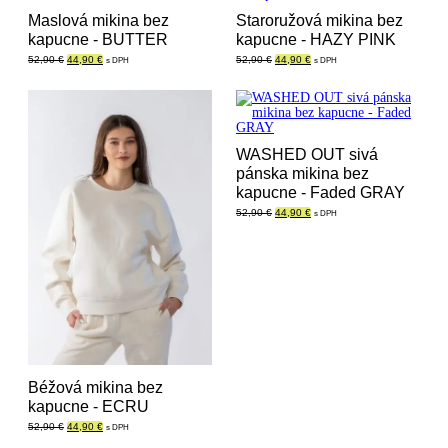
Maslová mikina bez
Staroružová mikina bez
kapucne - BUTTER
kapucne - HAZY PINK
Pôvodná
Aktuálna
Pôvodná
Aktuálna
52,90
€
44,90
€
52,90
€
44,90
€
s DPH
s DPH
cena
cena
cena
cena
bola:
je:
bola:
je:
52,90 €.
44,90 €.
52,90 €.
44,90 €.
WASHED OUT sivá
pánska mikina bez
kapucne - Faded GRAY
Pôvodná
Aktuálna
52,90
€
44,90
€
s DPH
cena
cena
bola:
je:
52,90 €.
44,90 €.
Béžová mikina bez
kapucne - ECRU
Pôvodná
Aktuálna
52,90
€
44,90
€
s DPH
cena
cena