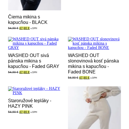
Čierna mikina s
kapucňou - BLACK
Pôvodná
Aktuálna
54,90
€
47,90
€
s DPH
cena
cena
bola:
je:
54,90 €.
47,90 €.
WASHED OUT sivá
WASHED OUT
pánska mikina s
slonovinová kosť pánska
kapucňou - Faded GRAY
mikina s kapucňou -
Faded BONE
Pôvodná
Aktuálna
54,90
€
47,90
€
s DPH
cena
cena
Pôvodná
Aktuálna
54,90
€
47,90
€
s DPH
bola:
je:
cena
cena
54,90 €.
47,90 €.
bola:
je:
54,90 €.
47,90 €.
Staroružové tepláky -
HAZY PINK
Pôvodná
Aktuálna
54,90
€
47,90
€
s DPH
cena
cena
bola:
je:
54,90 €.
47,90 €.