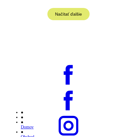
cena
cena
bola:
je:
54,90 €.
47,90 €.
Načítať ďalšie
●
●
●
Domov
●
Obchod