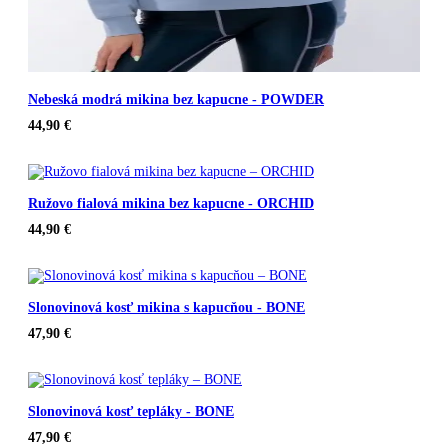
Nebeská modrá mikina bez kapucne - POWDER
44,90
€
Ružovo fialová mikina bez kapucne - ORCHID
44,90
€
Slonovinová kosť mikina s kapucňou - BONE
47,90
€
Slonovinová kosť tepláky - BONE
47,90
€