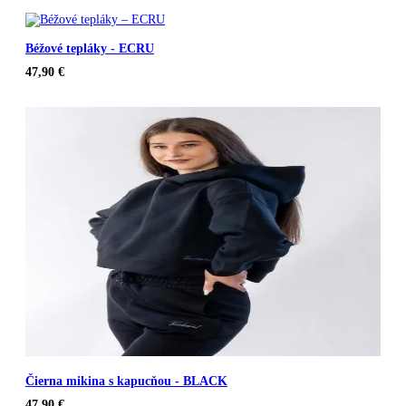
Béžové tepláky - ECRU
47,90
€
Čierna mikina s kapucňou - BLACK
47,90
€