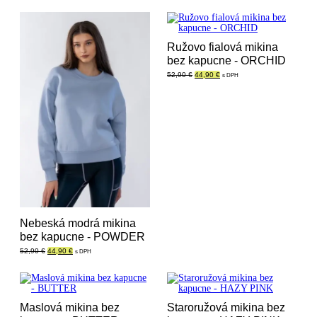
Ružovo fialová mikina
bez kapucne - ORCHID
Pôvodná
Aktuálna
52,90
€
44,90
€
s DPH
cena
cena
bola:
je:
52,90 €.
44,90 €.
Nebeská modrá mikina
bez kapucne - POWDER
Pôvodná
Aktuálna
52,90
€
44,90
€
s DPH
cena
cena
bola:
je:
52,90 €.
44,90 €.
Maslová mikina bez
Staroružová mikina bez