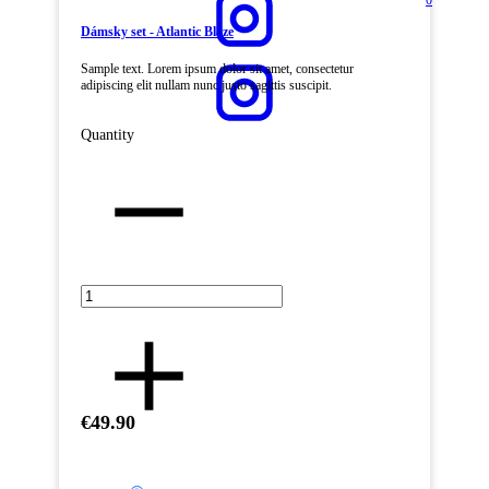
0
Dámsky set - Atlantic Blaze
Sample text. Lorem ipsum dolor sit amet, consectetur
adipiscing elit nullam nunc justo sagittis suscipit.
Quantity
€49.90