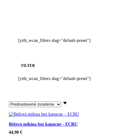
[yith_wcan_filters slug="default-preset"]
FILTER
[yith_wcan_filters slug="default-preset"]
Béžová mikina bez kapucne - ECRU
44,90
€