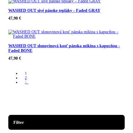
WASHED OUT sivé pánske tepláky - Faded GRAY
47,90
€
WASHED OUT slonovinová kosť pánska mikina s kapucňou -
Faded BONE
47,90
€
1
2
〉
Filter