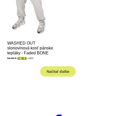
WASHED OUT
slonovinová kosť pánske
tepláky - Faded BONE
Pôvodná
Aktuálna
54,90
€
47,90
€
s DPH
cena
cena
bola:
je:
54,90 €.
47,90 €.
Načítať ďalšie