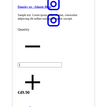
Dámsky set - Atlantic Blaze
Sample text. Lorem ipsum dolor sit amet, consectetur
adipiscing elit nullam nunc justo sagittis suscipit.
Quantity
€49.90