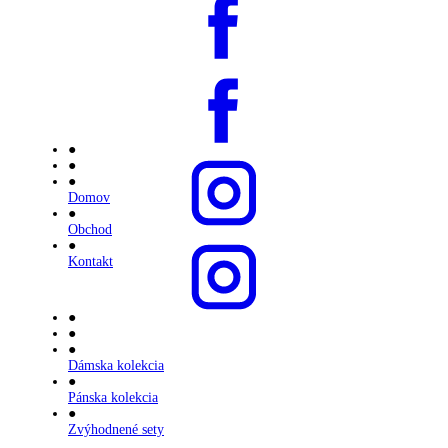
●
●
●
Domov
●
Obchod
●
Kontakt
●
●
●
Dámska kolekcia
●
Pánska kolekcia
●
Zvýhodnené sety