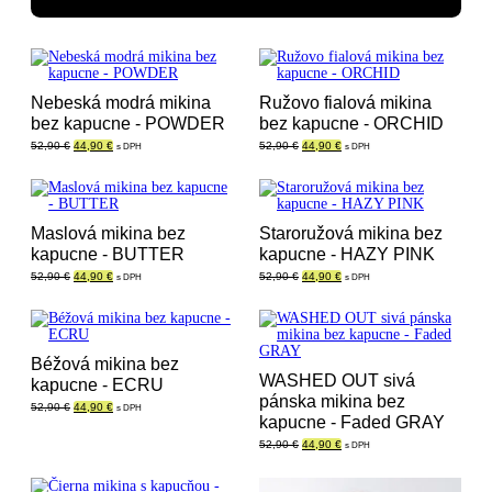
Nebeská modrá mikina
Ružovo fialová mikina
bez kapucne - POWDER
bez kapucne - ORCHID
Pôvodná
Aktuálna
Pôvodná
Aktuálna
52,90
€
44,90
€
52,90
€
44,90
€
s DPH
s DPH
cena
cena
cena
cena
bola:
je:
bola:
je:
52,90 €.
44,90 €.
52,90 €.
44,90 €.
Maslová mikina bez
Staroružová mikina bez
kapucne - BUTTER
kapucne - HAZY PINK
Pôvodná
Aktuálna
Pôvodná
Aktuálna
52,90
€
44,90
€
52,90
€
44,90
€
s DPH
s DPH
cena
cena
cena
cena
bola:
je:
bola:
je:
52,90 €.
44,90 €.
52,90 €.
44,90 €.
Béžová mikina bez
WASHED OUT sivá
kapucne - ECRU
pánska mikina bez
Pôvodná
Aktuálna
52,90
€
44,90
€
s DPH
cena
cena
kapucne - Faded GRAY
bola:
je:
Pôvodná
Aktuálna
52,90
€
44,90
€
52,90 €.
44,90 €.
s DPH
cena
cena
bola:
je:
52,90 €.
44,90 €.