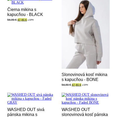
Čierna mikina s
kapucňou - BLACK
Pôvodná
Aktuálna
54,90
€
47,90
€
s DPH
cena
cena
bola:
je:
54,90 €.
47,90 €.
Slonovinová kosť mikina
s kapucňou - BONE
Pôvodná
Aktuálna
54,90
€
47,90
€
s DPH
cena
cena
bola:
je:
54,90 €.
47,90 €.
WASHED OUT sivá
WASHED OUT
pánska mikina s
slonovinová kosť pánska