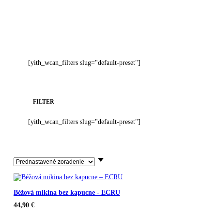
[yith_wcan_filters slug="default-preset"]
FILTER
[yith_wcan_filters slug="default-preset"]
Béžová mikina bez kapucne - ECRU
44,90
€